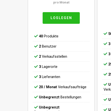
pro Monat
LOSLEGEN
5
40
Produkte
3
2
Benutzer
3
2
Verkaufsstellen
2
3
Lagerorte
2
3
Lieferanten
U
20 / Monat
Verkaufsaufträge
Verk
Unbegrenzt
Bestellungen
U
Unbegrenzt
U